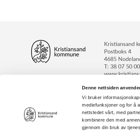
Kristiansand
Postboks 4
4685 Nodelan
T: 38 07 50 00
www.kristian
Denne nettsiden anvende
Vi bruker informasjonskapsl
mediefunksjoner og for å a
Personvern
nettstedet vårt, med part
© Kristiansand kommune | All rights reserved.
Design:
Tress Design
| Webløsning:
Monoform
kombinere den med annen in
gjennom din bruk av tjene