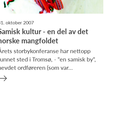
31. oktober 2007
Samisk kultur - en del av det
norske mangfoldet
Årets storbykonferanse har nettopp
funnet sted i Tromsø, - "en samisk by",
hevdet ordføreren (som var…