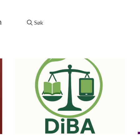
n
Søk