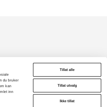
Tillat alle
osiale
n du bruker
Tillat utvalg
som kan
mlet inn
Ikke tillat